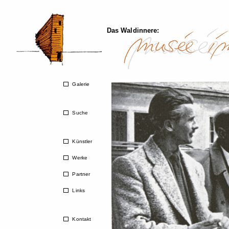
Das Waldinnere:
Galerie
Suche
Künstler
Werke
Partner
Links
Kontakt