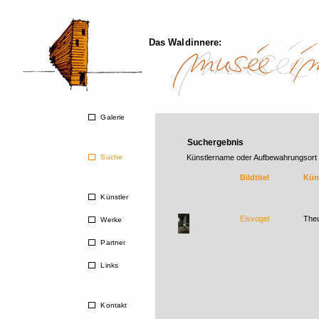
Das Waldinnere:
Galerie
Suchergebnis
Suche
Künstlername oder Aufbewahrungsort
Bildtitel
Kün
Künstler
Eisvogel
Theu
Werke
Partner
Links
Kontakt